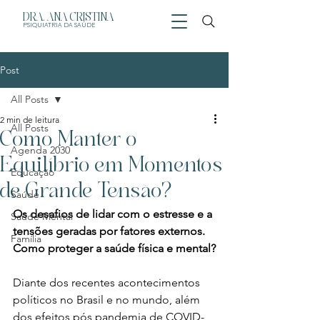
DRA. ANA CRISTINA
PSIQUIATRIA
DA SAÚDE
Post
All Posts
2 min de leitura
All Posts
Como Manter o
Agenda 2030
Equilíbrio em Momentos
Educação
de Grande Tensão?
Saúde
Os desafios de lidar com o estresse e a 
Saúde Mental
tensões geradas por fatores externos. 
Família
Como proteger a saúde física e mental?
Diante dos recentes acontecimentos 
políticos no Brasil e no mundo, além 
dos efeitos pós pandemia de COVID-