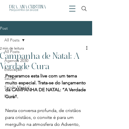
DRA. ANA CRISTINA
PSIQUIATRIA
DA SAÚDE
Post
All Posts
2 min de leitura
All Posts
Campanha de Natal: A
Agenda 2030
Verdade Cura
Educação
Preparamos esta live com um tema 
Saúde
muito especial. Trata-se do lançamento 
Saúde Mental
da CAMPANHA DE NATAL: “A Verdade 
Família
Cura”.
Nesta conversa profunda, de cristãos 
para cristãos, o convite é para um 
mergulho na atmosfera do Advento, 