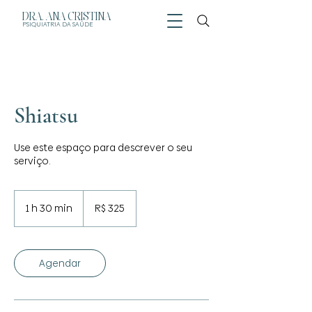
DRA. ANA CRISTINA
PSIQUIATRIA
DA SAÚDE
Shiatsu
Use este espaço para descrever o seu
serviço.
325
Reais
1 h 30 min
1
R$ 325
brasileiros
3
0
m
i
Agendar
n